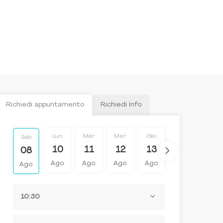
Richiedi appuntamento
Richiedi Info
Lun
Mar
Mer
Gio
Ven
Lun
Sab
10
11
12
13
14
17
08
Ago
Ago
Ago
Ago
Ago
Ago
Ago