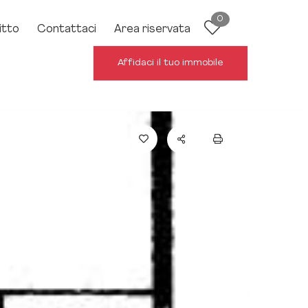
0
itto
Contattaci
Area riservata
Affidaci il tuo immobile