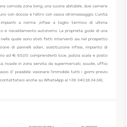
una comoda zona living, una cucina abitabile, due camere
i uno con doccia e l'altro con vasca idromassaggio. L'unità
impianti a norma ,infissi a taglio termico di ultima
to e riscaldamento autonomo. La proprietà gode di una
 nella quale sono stati fatti interventi sia nel prospetto
one di pannelli solari, sostituzione infissi, impianto di
no ad € 65,00 comprendenti luce, pulizia scala e posto
tà ricade in zona servita da supermercati, scuole, uffici
scio. E' possibile visionare l'immobile tutti i giorni previo
contattateci anche su WhatsApp al +39 340.19.34.241.