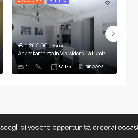
ESCLUSIVA
AFFITTO
ES
€
€ 1.200,00
/ mese
Ap
Appartamento in Via Isidoro La Lumia
Sg
2
1
80 Mq
Rif. 0003
 scegli di vedere opportunità creerai occasi